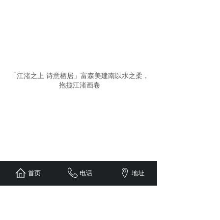
「江渚之上 诗意栖居」富森美建南以水之柔，
抱揽江渚画卷
首页
电话
地址
喜讯｜富森美建南荣获成都建筑装饰协会“ 先进
企业”“建筑装饰工程奖”等多项荣誉称号