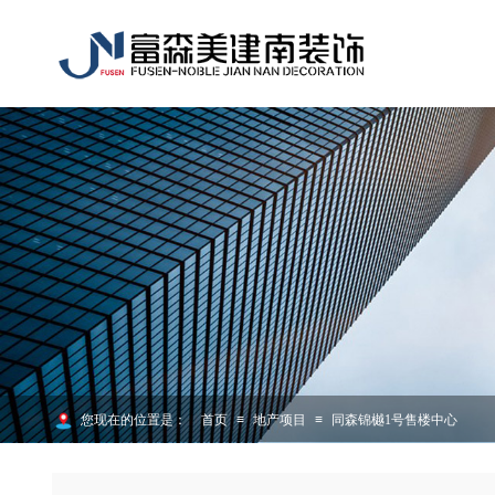
您现在的位置是：
首页
≡
地产项目
≡
同森锦樾1号售楼中心